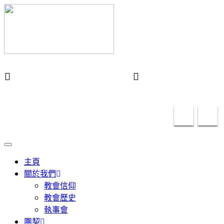
Swindon Chinese Christian Church
info@swindon-sccc.org.uk
Lead Pastor Lilian
Chan 07432415055
Toggle
navigation
主頁
關於我們
教會信仰
教會歷史
執事會
團契