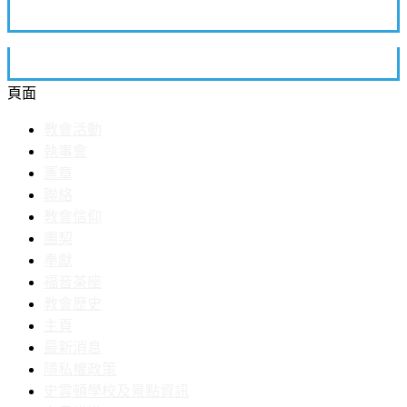
頁面
教會活動
執事會
憲章
聯絡
教會信仰
團契
奉獻
福音茶座
教會歷史
主頁
最新消息
隱私權政策
史雲頓學校及景點資訊