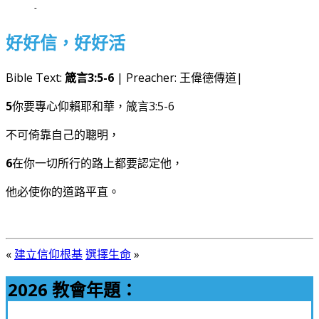
-
好好信，好好活
Bible Text:
箴言3:5-6
| Preacher: 王偉德傳道|
5
你要專心仰賴耶和華，箴言3:5-6
不可倚靠自己的聰明，
6
在你一切所行的路上都要認定他，
他必使你的道路平直。
«
建立信仰根基
選擇生命
»
2026 教會年題：