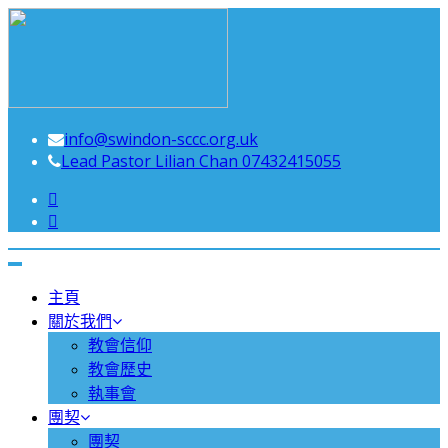
Swindon Chinese Christian Church
info@swindon-sccc.org.uk
Lead Pastor Lilian Chan 07432415055
Toggle
navigation
主頁
關於我們
教會信仰
教會歷史
執事會
團契
團契