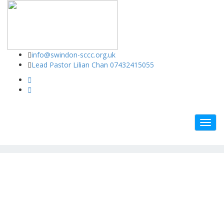
Swindon Chinese Christian Church
info@swindon-sccc.org.uk
Lead Pastor Lilian Chan 07432415055
Toggl
navig
2026 教會年題：