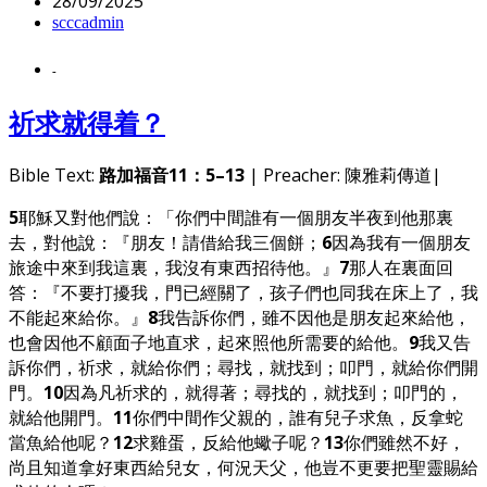
28/09/2025
scccadmin
-
祈求就得着？
Bible Text:
路加福音11：5–13
| Preacher: 陳雅莉傳道|
5
耶穌又對他們說：「你們中間誰有一個朋友半夜到他那裏
去，對他說：『朋友！請借給我三個餅；
6
因為我有一個朋友
旅途中來到我這裏，我沒有東西招待他。』
7
那人在裏面回
答：『不要打擾我，門已經關了，孩子們也同我在床上了，我
不能起來給你。』
8
我告訴你們，雖不因他是朋友起來給他，
也會因他不顧面子地直求，起來照他所需要的給他。
9
我又告
訴你們，祈求，就給你們；尋找，就找到；叩門，就給你們開
門。
10
因為凡祈求的，就得著；尋找的，就找到；叩門的，
就給他開門。
11
你們中間作父親的，誰有兒子求魚，反拿蛇
當魚給他呢？
12
求雞蛋，反給他蠍子呢？
13
你們雖然不好，
尚且知道拿好東西給兒女，何況天父，他豈不更要把聖靈賜給