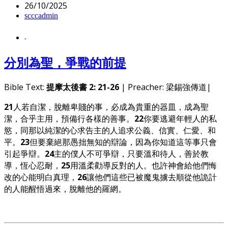
26/10/2025
scccadmin
-
分別為聖，爭戰的前提
Bible Text:
提摩太後書 2: 21-26
| Preacher: 梁錫強傳道|
21
人若自潔，脫離卑賤的事，必成為貴重的器皿，成為聖
潔，合乎主用，預備行各樣的善事。
22
你要逃避年輕人的私
慾，同那以純潔的心求告主的人追求公義、信實、仁愛、和
平。
23
但要棄絕那愚拙無知的辯論，因為你知道這等事只會
引起爭辯。
24
主的僕人不可爭辯，只要溫和待人，善於教
導，恆心忍耐，
25
用溫柔勸導反對的人。也許神會給他們悔
改的心能明白真理，
26
讓他們這些已被魔鬼擄去順從他詭計
的人能醒悟過來，脫離他的羅網。