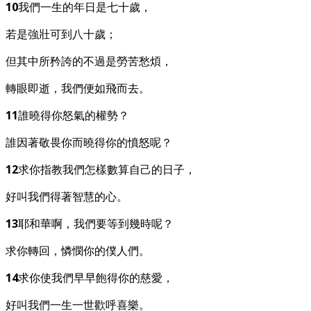
10
我們一生的年日是七十歲，
若是強壯可到八十歲；
但其中所矜誇的不過是勞苦愁煩，
轉眼即逝，我們便如飛而去。
11
誰曉得你怒氣的權勢？
誰因著敬畏你而曉得你的憤怒呢？
12
求你指教我們怎樣數算自己的日子，
好叫我們得著智慧的心。
13
耶和華啊，我們要等到幾時呢？
求你轉回，憐憫你的僕人們。
14
求你使我們早早飽得你的慈愛，
好叫我們一生一世歡呼喜樂。