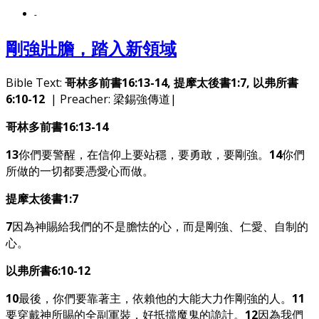
-
剛強壯膽，踏入新領域
Bible Text:
哥林多前書16:13-14, 提摩太後書1:7, 以弗所書
6:10-12
| Preacher: 梁錫強傳道|
哥林多前書16:13-14
13
你們要警醒，在信仰上要站穩，要勇敢，要剛強。
14
你們
所做的一切都要憑愛心而做。
提摩太後書1:7
7
因為神賜給我們的不是膽怯的心，而是剛強、仁愛、自制的
心。
以弗所書6:10-12
10
最後，你們要靠著主，依賴他的大能大力作剛強的人。
11
要穿戴神所賜的全副軍裝，好抵擋魔鬼的詭計。
12
因為我們