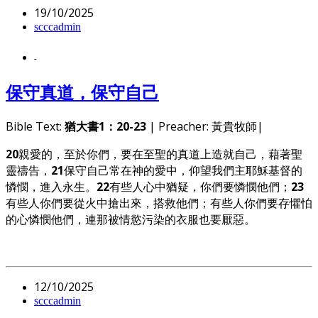
19/10/2025
scccadmin
-
保守真道，保守自己
Bible Text:
猶大書1：20-23
| Preacher: 黃貴牧師|
20
親愛的，至於你們，要在至聖的真道上造就自己，藉著聖
靈禱告，
21
保守自己常在神的愛中，仰望我們主耶穌基督的
憐憫，進入永生。
22
有些人心中猶疑，你們要憐憫他們；
23
有些人你們要從火中搶出來，搭救他們；有些人你們要存懼怕
的心憐憫他們，連那被情慾污染的衣服也要厭惡。
12/10/2025
scccadmin