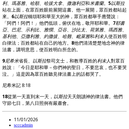
利
、
瑪基雅
、
哈順
、
哈拔大拿
、
撒迦利亞
和
米書蘭
。
5
以斯拉
站在上面，在眾百姓眼前展開這書。他一展開，眾百姓都站起
來。
6
以斯拉
稱頌耶和華至大的神，眾百姓都舉手應聲說：
「阿們！阿們！」他們低頭，俯伏在地，敬拜耶和華。
7
耶書
亞
、
巴尼
、
示利比
、
雅憫
、
亞谷
、
沙比太
、
荷第雅
、
瑪西雅
、
基利他
、
亞撒利雅
、
約撒拔
、
哈難
、
毗萊雅
和
利未
人使百姓明
白律法；百姓都站在自己的地方。
8
他們清清楚楚地念神的律
法書，講明意思，使百姓明白所念的。
9
尼希米
省長、
以斯拉
祭司文士，和教導百姓的
利未
人對眾百
姓說：「今日是耶和華－你們神的聖日，不要悲哀，也不要哭
泣。」這是因為眾百姓聽見律法書上的話都哭了。
尼希米記 8:18
18
從第一天直到末一天，
以斯拉
天天朗讀神的律法書。他們
守節七日，第八日照例有嚴肅會。
11/01/2026
scccadmin