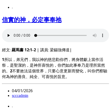
-
信實的神，必定事奉祂
經文:
羅馬書 12:1-2
| 講員: 梁錫強傳道|
1
所以，弟兄們，我以神的慈悲勸你們，將身體獻上當作活
祭，是聖潔的，是神所喜悅的，你們如此事奉乃是理所當然
的。
2
不要效法這個世界，只要心意更新而變化，叫你們察驗
何為神的善良、純全、可喜悅的旨意。
04/01/2026
scccadmin
-