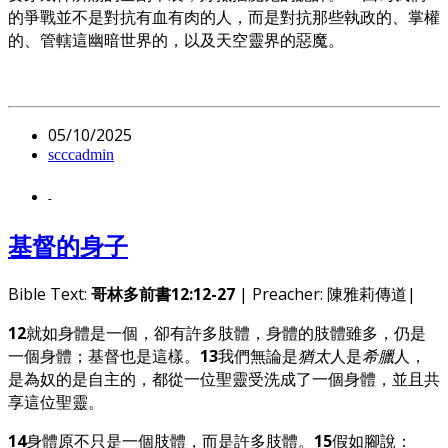
的爭戰並不是對抗有血有肉的人，而是對抗那些執政的、掌權
的、管轄這幽暗世界的，以及天空靈界的惡魔。
05/10/2025
scccadmin
-
基督的身子
Bible Text:
哥林多前書12:12-27
| Preacher: 陳雅莉傳道|
12
就如身體是一個，卻有許多肢體，身體的肢體雖多，仍是
一個身體；基督也是這樣。
13
我們無論是
猶太
人是
希臘
人，
是為奴的是自主的，都從一位聖靈受洗成了一個身體，並且共
享這位聖靈。
14
身體原不只是一個肢體，而是許多肢體。
15
假如腳說：