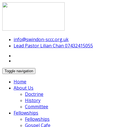
Swindon Chinese Christian Church
info@swindon-sccc.org.uk
Lead Pastor Lilian Chan 07432415055
Toggle navigation
Home
About Us
Doctrine
History
Committee
Fellowships
Fellowships
Gospel Cafe