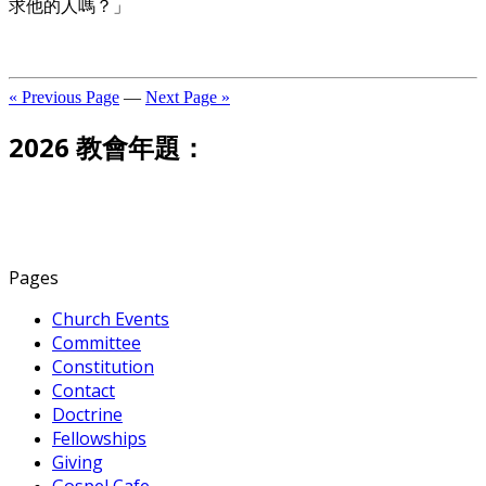
求他的人嗎？」
« Previous Page
—
Next Page »
2026 教會年題：
Pages
Church Events
Committee
Constitution
Contact
Doctrine
Fellowships
Giving