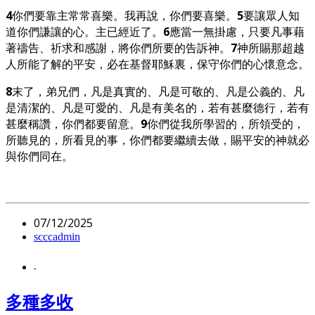
4
你們要靠主常常喜樂。我再說，你們要喜樂。
5
要讓眾人知
道你們謙讓的心。主已經近了。
6
應當一無掛慮，只要凡事藉
著禱告、祈求和感謝，將你們所要的告訴神。
7
神所賜那超越
人所能了解的平安，必在基督耶穌裏，保守你們的心懷意念。
8
末了，弟兄們，凡是真實的、凡是可敬的、凡是公義的、凡
是清潔的、凡是可愛的、凡是有美名的，若有甚麼德行，若有
甚麼稱讚，你們都要留意。
9
你們從我所學習的，所領受的，
所聽見的，所看見的事，你們都要繼續去做，賜平安的神就必
與你們同在。
07/12/2025
scccadmin
-
多種多收