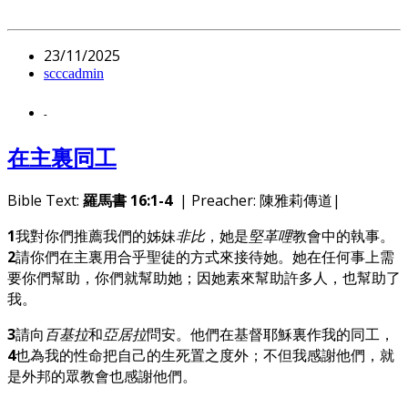
23/11/2025
scccadmin
-
在主裏同工
Bible Text:
羅馬書 16:1-4
| Preacher: 陳雅莉傳道|
1
我對你們推薦我們的姊妹
非比
，她是
堅革哩
教會中的執事。
2
請你們在主裏用合乎聖徒的方式來接待她。她在任何事上需
要你們幫助，你們就幫助她；因她素來幫助許多人，也幫助了
我。
3
請向
百基拉
和
亞居拉
問安。他們在基督耶穌裏作我的同工，
4
也為我的性命把自己的生死置之度外；不但我感謝他們，就
是外邦的眾教會也感謝他們。