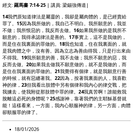
經文:
羅馬書 7:14-25
| 講員: 梁錫強傳道|
14
我們原知道律法是屬靈的，我卻是屬肉體的，是已經賣給
罪了。
15
因為我所做的，我自己不明白。我所願意的，我並
不做；我所恨惡的，我反而去做。
16
如果我所做的是我所不
願意的，我得承認律法是善的。
17
事實上，這不是我做的，
而是住在我裏面的罪做的。
18
我也知道，住在我裏面的，就
是我肉體之中，沒有善。因為立志為善由得我，只是行出來由
不得我。
19
我所願意的善，我不去做；我所不願意的惡，我
反而去做。
20
如果我去做我不願意做的，就不是我做的，而
是住在我裏面的罪做的。
21
我覺得有個律，就是我願意行善
的時候，就有惡纏著我。
22
因為，按著我裏面的人，我喜歡
神的律，
23
但我看出肢體中另有個律和我內心的律交戰，把
我擄去，使我附從那肢體中罪的律。
24
我真苦啊！誰能救我
脫離這必死的身體呢？
25
感謝神，靠著我們的主耶穌基督就
能！這樣看來，一方面，我內心順服神的律，另一方面，肉體
卻順服罪的律了。
18/01/2026