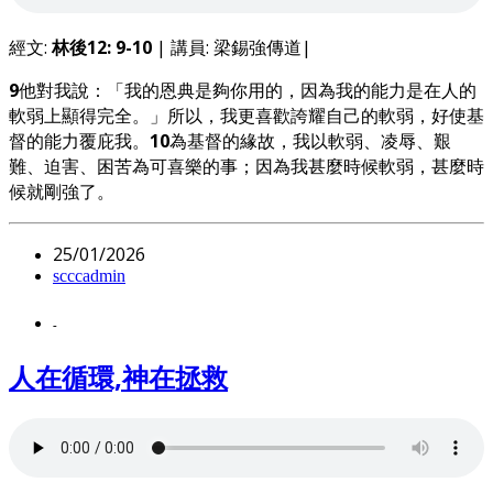
經文:
林後12: 9-10
| 講員: 梁錫強傳道|
9
他對我說：「我的恩典是夠你用的，因為我的能力是在人的
軟弱上顯得完全。」所以，我更喜歡誇耀自己的軟弱，好使基
督的能力覆庇我。
10
為基督的緣故，我以軟弱、凌辱、艱
難、迫害、困苦為可喜樂的事；因為我甚麼時候軟弱，甚麼時
候就剛強了。
25/01/2026
scccadmin
-
人在循環,神在拯救