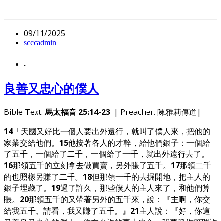
09/11/2025
scccadmin
-
良善又忠心的僕人
Bible Text:
馬太福音 25:14-23
| Preacher: 陳雅莉傳道|
14
「天國又好比一個人要出外遠行，就叫了僕人來，把他的
家業交給他們。
15
他按著各人的才幹，給他們銀子：一個給
了五千，一個給了二千，一個給了一千，就出外遠行去了。
16
那領五千的立刻拿去做買賣，另外賺了五千。
17
那領二千
的也照樣另賺了二千。
18
但那領一千的去掘開地，把主人的
銀子埋藏了。
19
過了許久，那些僕人的主人來了，和他們算
賬。
20
那領五千的又帶著另外的五千來，說：『主啊，你交
給我五千。請看，我又賺了五千。』
21
主人說：『好，你這