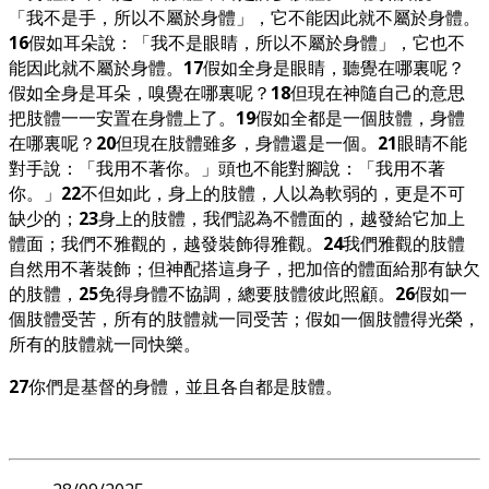
「我不是手，所以不屬於身體」，它不能因此就不屬於身體。
16
假如耳朵說：「我不是眼睛，所以不屬於身體」，它也不
能因此就不屬於身體。
17
假如全身是眼睛，聽覺在哪裏呢？
假如全身是耳朵，嗅覺在哪裏呢？
18
但現在神隨自己的意思
把肢體一一安置在身體上了。
19
假如全都是一個肢體，身體
在哪裏呢？
20
但現在肢體雖多，身體還是一個。
21
眼睛不能
對手說：「我用不著你。」頭也不能對腳說：「我用不著
你。」
22
不但如此，身上的肢體，人以為軟弱的，更是不可
缺少的；
23
身上的肢體，我們認為不體面的，越發給它加上
體面；我們不雅觀的，越發裝飾得雅觀。
24
我們雅觀的肢體
自然用不著裝飾；但神配搭這身子，把加倍的體面給那有缺欠
的肢體，
25
免得身體不協調，總要肢體彼此照顧。
26
假如一
個肢體受苦，所有的肢體就一同受苦；假如一個肢體得光榮，
所有的肢體就一同快樂。
27
你們是基督的身體，並且各自都是肢體。