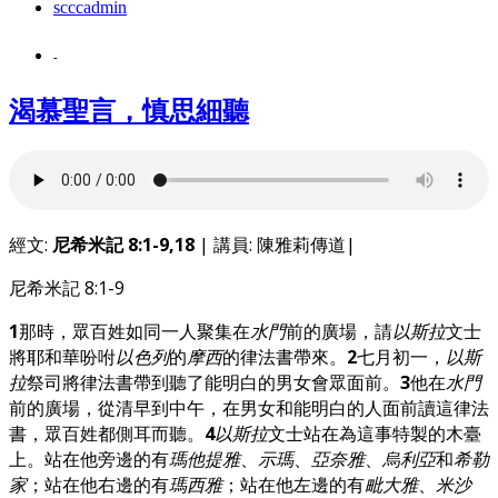
scccadmin
-
渴慕聖言，慎思細聽
經文:
尼希米記 8:1-9,18
| 講員: 陳雅莉傳道|
尼希米記 8:1-9
1
那時，眾百姓如同一人聚集在
水門
前的廣場，請
以斯拉
文士
將耶和華吩咐
以色列
的
摩西
的律法書帶來。
2
七月初一，
以斯
拉
祭司將律法書帶到聽了能明白的男女會眾面前。
3
他在
水門
前的廣場，從清早到中午，在男女和能明白的人面前讀這律法
書，眾百姓都側耳而聽。
4
以斯拉
文士站在為這事特製的木臺
上。站在他旁邊的有
瑪他提雅
、
示瑪
、
亞奈雅
、
烏利亞
和
希勒
家
；站在他右邊的有
瑪西雅
；站在他左邊的有
毗大雅
、
米沙