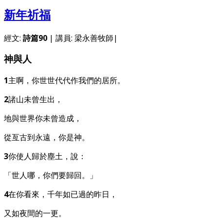
新年祈福
經文:
詩篇90
| 講員: 梁永善牧師|
神與人
1
主啊，你世世代代作我們的居所。
2
諸山未曾生出，
地與世界你未曾造成，
從亙古到永遠，你是神。
3
你使人歸於塵土，說：
「世人哪，你們要歸回。」
4
在你看來，千年如已過的昨日，
又如夜間的一更。