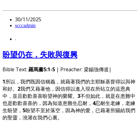
30/11/2025
scccadmin
-
盼望仍在，失敗與復興
Bible Text:
羅馬書5:1-5
| Preacher: 梁錫強傳道|
1
所以，我們既因信稱義，就藉著我們的主耶穌基督得以與神
和好。
2
我們又藉著他，因信得以進入現在所站立的這恩典
中，並且歡歡喜喜盼望神的榮耀。
3
不但如此，就是在患難中
也是歡歡喜喜的，因為知道患難生忍耐，
4
忍耐生老練，老練
生盼望，
5
盼望不至於落空，因為神的愛，已藉著所賜給我們
的聖靈，澆灌在我們心裏。