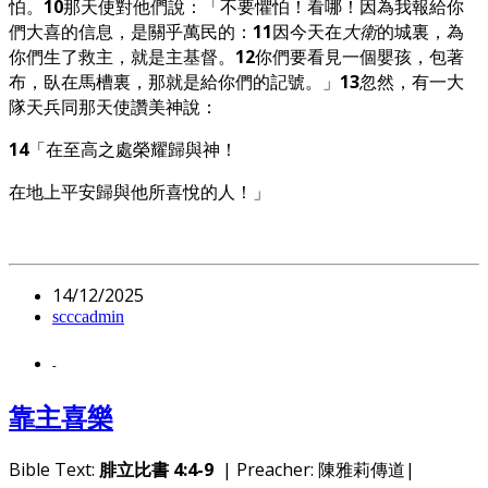
怕。
10
那天使對他們說：「不要懼怕！看哪！因為我報給你
們大喜的信息，是關乎萬民的：
11
因今天在
大衛
的城裏，為
你們生了救主，就是主基督。
12
你們要看見一個嬰孩，包著
布，臥在馬槽裏，那就是給你們的記號。」
13
忽然，有一大
隊天兵同那天使讚美神說：
14
「在至高之處榮耀歸與神！
在地上平安歸與他所喜悅的人！」
14/12/2025
scccadmin
-
靠主喜樂
Bible Text:
腓立比書 4:4-9
| Preacher: 陳雅莉傳道|