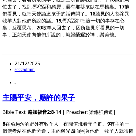
忙去了，找到
馬利亞
和
約瑟
，還有那嬰孩臥在馬槽裏。
17
他
們看見，就把天使論這孩子的話傳開了。
18
聽見的人都詫異
牧羊人對他們所說的話。
19
馬利亞
卻把這一切的事存在心
裏，反覆思考。
20
牧羊人回去了，因所聽見所看見的一切
事，正如天使向他們所說的，就歸榮耀於神，讚美他。
21/12/2025
scccadmin
-
主賜平安，應許的果子
Bible Text:
路加福音2:8-14
| Preacher: 梁錫強傳道|
8
在
伯利恆
的野外有牧羊人，夜間值班看守羊群。
9
有主的一
個使者站在他們旁邊，主的榮光四面照著他們，牧羊人就很懼