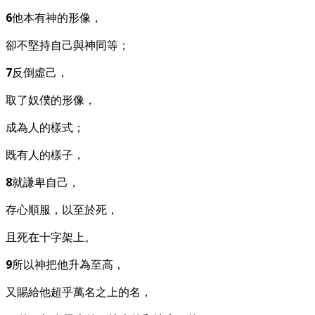
6
他本有神的形像，
卻不堅持自己與神同等；
7
反倒虛己，
取了奴僕的形像，
成為人的樣式；
既有人的樣子，
8
就謙卑自己，
存心順服，以至於死，
且死在十字架上。
9
所以神把他升為至高，
又賜給他超乎萬名之上的名，