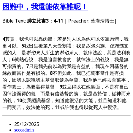
困難中，我還能依靠誰呢！
Bible Text:
腓立比書3：4-11
| Preacher: 葉漢浩博士|
4
其實，我也可以靠肉體；若是別人以為他可以依靠肉體，我
更可以。
5
我出生後第八天受割禮；我是
以色列
族、
便雅憫
支
派的人，是
希伯來
人所生的
希伯來
人。就律法說，我是法利賽
人；
6
就熱心說，我是迫害教會的；就律法上的義說，我是無
可指責的。
7
只是我先前以為對我是有益的，我現在因基督的
緣故而當作是有損的。
8
不但如此，我已把萬事當作是有損
的，因我以認識我主基督耶穌為至寶。我為他已經丟棄萬事，
看作糞土，為要贏得基督，
9
並且得以在他裏面，不是有自己
因律法而得的義，而是有信基督的義，就是基於信，從神而來
的義，
10
使我認識基督，知道他復活的大能，並且知道和他
一同受苦，效法他的死，
11
或許我也得以從死人中復活。
25/12/2025
scccadmin