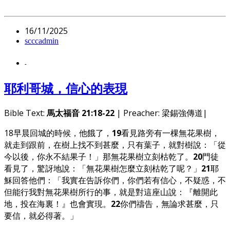
16/11/2025
scccadmin
-
耶利哥城，信心的表現
Bible Text:
馬太福音 21:18-22
| Preacher: 梁錫強傳道|
18早晨回城的時候，他餓了，
19
看見路旁有一棵無花果樹，
就走到跟前，在樹上找不到甚麼，只有葉子，就對樹說：「從
今以後，你永不結果子！」那無花果樹立刻枯乾了。
20
門徒
看見了，驚訝地說：「無花果樹怎麼立刻枯乾了呢？」
21
耶
穌回答他們：「我實在告訴你們，你們若有信心，不疑惑，不
但能行我對無花果樹所行的事，就是對這座山說：『離開此
地，投在海裏！』也會實現。
22
你們禱告，無論求甚麼，只
要信，就必得著。」