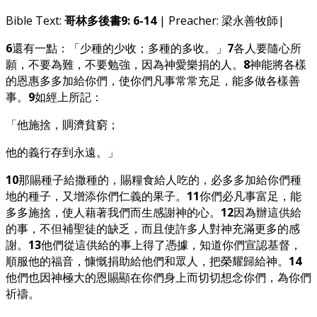
Bible Text:
哥林多後書9: 6-14
| Preacher: 梁永善牧師|
6
還有一點：「少種的少收；多種的多收。」
7
各人要隨心所
願，不要為難，不要勉強，因為神愛樂捐的人。
8
神能將各樣
的恩惠多多加給你們，使你們凡事常常充足，能多做各樣善
事。
9
如經上所記：
「他施捨，賙濟貧窮；
他的義行存到永遠。」
10
那賜種子給撒種的，賜糧食給人吃的，必多多加給你們種
地的種子，又增添你們仁義的果子。
11
你們必凡事富足，能
多多施捨，使人藉著我們而生感謝神的心。
12
因為辦這供給
的事，不但補聖徒的缺乏，而且使許多人對神充滿更多的感
謝。
13
他們從這供給的事上得了憑據，知道你們宣認基督，
順服他的福音，慷慨捐助給他們和眾人，把榮耀歸給神。
14
他們也因神極大的恩賜顯在你們身上而切切想念你們，為你們
祈禱。