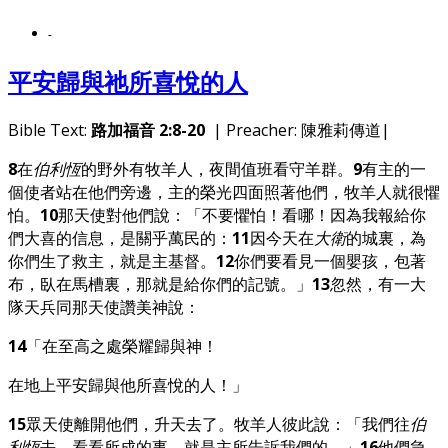
-
平安歸與祂所喜悅的人
Bible Text:
路加福音 2:8-20
| Preacher: 陳雅莉傳道|
8
在
伯利恆
的野外有牧羊人，夜間值班看守羊群。
9
有主的一
個使者站在他們旁邊，主的榮光四面照著他們，牧羊人就很懼
怕。
10
那天使對他們說：「不要懼怕！看哪！因為我報給你
們大喜的信息，是關乎萬民的：
11
因今天在
大衛
的城裏，為
你們生了救主，就是主基督。
12
你們要看見一個嬰孩，包著
布，臥在馬槽裏，那就是給你們的記號。」
13
忽然，有一大
隊天兵同那天使讚美神說：
14
「在至高之處榮耀歸與神！
在地上平安歸與他所喜悅的人！」
15
眾天使離開他們，升天去了。牧羊人彼此說：「我們往
伯
利恆
去，看看所成的事，就是主所告訴我們的。」
16
他們急