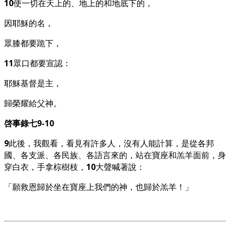
10
使一切在天上的、地上的和地底下的，
因耶穌的名，
眾膝都要跪下，
11
眾口都要宣認：
耶穌基督是主，
歸榮耀給父神。
啓事錄七9-10
9
此後，我觀看，看見有許多人，沒有人能計算，是從各邦
國、各支派、各民族、各語言來的，站在寶座和羔羊面前，身
穿白衣，手拿棕樹枝，
10
大聲喊著說：
「願救恩歸於坐在寶座上我們的神，也歸於羔羊！」