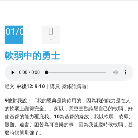
01/02/2026
-
軟弱中的勇士
經文:
林後12: 9-10
| 講員: 梁錫強傳道|
9
他對我說：「我的恩典是夠你用的，因為我的能力是在人
的軟弱上顯得完全。」所以，我更喜歡誇耀自己的軟弱，好
使基督的能力覆庇我。
10
為基督的緣故，我以軟弱、凌辱、
艱難、迫害、困苦為可喜樂的事；因為我甚麼時候軟弱，甚
麼時候就剛強了。