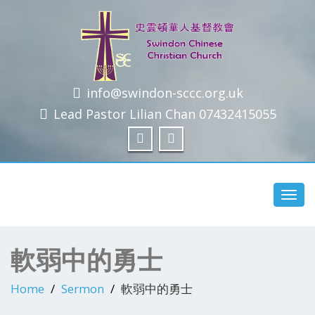
info@swindon-sccc.org.uk
Swindon Chinese Christian Church
Lead Pastor Lilian Chan 07432415055
Toggl
navig
軟弱中的勇士
Home
Sermon
軟弱中的勇士