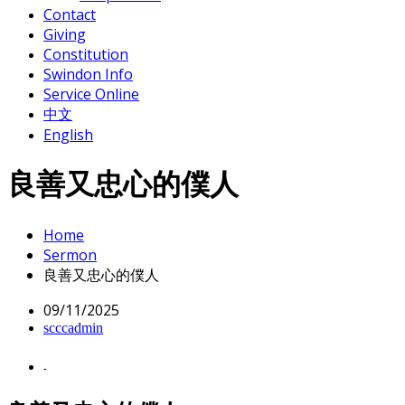
Contact
Giving
Constitution
Swindon Info
Service Online
中文
English
良善又忠心的僕人
Home
Sermon
良善又忠心的僕人
09/11/2025
scccadmin
-