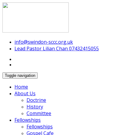
Swindon Chinese Christian Church
info@swindon-sccc.org.uk
Lead Pastor Lilian Chan 07432415055
Toggle navigation
Home
About Us
Doctrine
History
Committee
Fellowships
Fellowships
Gospel Cafe