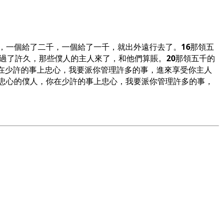
，一個給了二千，一個給了一千，就出外遠行去了。
16
那領五
過了許久，那些僕人的主人來了，和他們算賬。
20
那領五千的
在少許的事上忠心，我要派你管理許多的事，進來享受你主人
忠心的僕人，你在少許的事上忠心，我要派你管理許多的事，