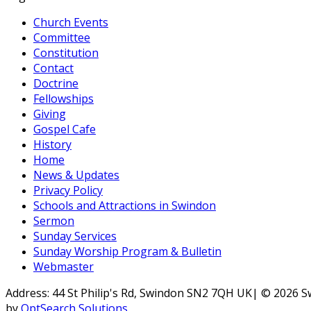
Church Events
Committee
Constitution
Contact
Doctrine
Fellowships
Giving
Gospel Cafe
History
Home
News & Updates
Privacy Policy
Schools and Attractions in Swindon
Sermon
Sunday Services
Sunday Worship Program & Bulletin
Webmaster
Address: 44 St Philip's Rd, Swindon SN2 7QH UK| © 2026 
by
OptSearch Solutions