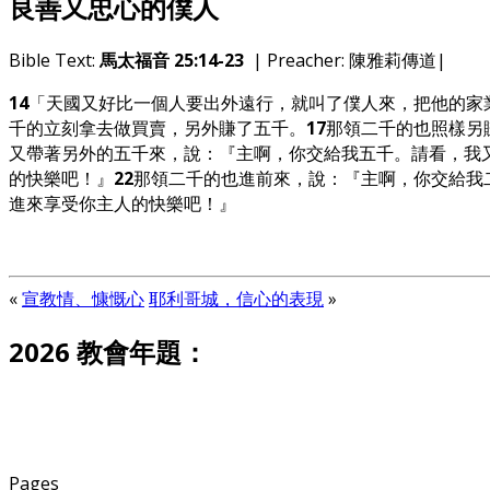
良善又忠心的僕人
Bible Text:
馬太福音 25:14-23
| Preacher: 陳雅莉傳道|
14
「天國又好比一個人要出外遠行，就叫了僕人來，把他的家
千的立刻拿去做買賣，另外賺了五千。
17
那領二千的也照樣另
又帶著另外的五千來，說：『主啊，你交給我五千。請看，我
的快樂吧！』
22
那領二千的也進前來，說：『主啊，你交給我
進來享受你主人的快樂吧！』
«
宣教情、慷慨心
耶利哥城，信心的表現
»
2026 教會年題：
Pages