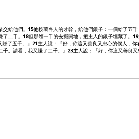
業交給他們。
15
他按著各人的才幹，給他們銀子：一個給了五千
賺了二千。
18
但那領一千的去掘開地，把主人的銀子埋藏了。
19
又賺了五千。』
21
主人說：『好，你這又善良又忠心的僕人，你
二千。請看，我又賺了二千。』
23
主人說：『好，你這又善良又