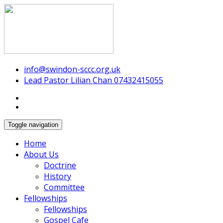
Swindon Chinese Christian Church
info@swindon-sccc.org.uk
Lead Pastor Lilian Chan 07432415055
Toggle navigation
Home
About Us
Doctrine
History
Committee
Fellowships
Fellowships
Gospel Cafe