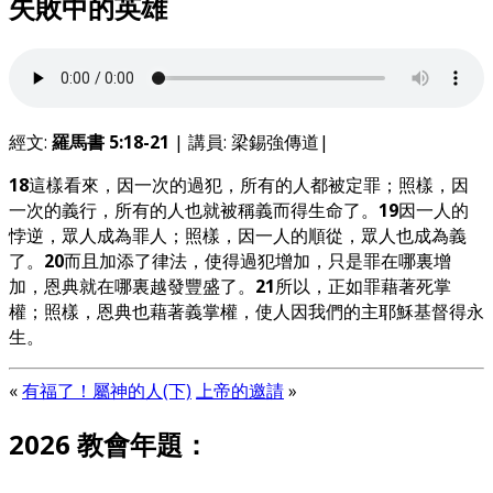
失敗中的英雄
經文:
羅馬書 5:18-21
| 講員: 梁錫強傳道|
18
這樣看來，因一次的過犯，所有的人都被定罪；照樣，因
一次的義行，所有的人也就被稱義而得生命了。
19
因一人的
悖逆，眾人成為罪人；照樣，因一人的順從，眾人也成為義
了。
20
而且加添了律法，使得過犯增加，只是罪在哪裏增
加，恩典就在哪裏越發豐盛了。
21
所以，正如罪藉著死掌
權；照樣，恩典也藉著義掌權，使人因我們的主耶穌基督得永
生。
«
有福了！屬神的人(下)
上帝的邀請
»
2026 教會年題：