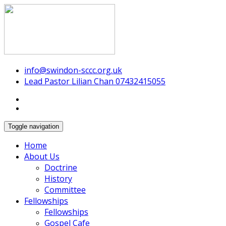
Swindon Chinese Christian Church
info@swindon-sccc.org.uk
Lead Pastor Lilian Chan 07432415055
Toggle navigation
Home
About Us
Doctrine
History
Committee
Fellowships
Fellowships
Gospel Cafe