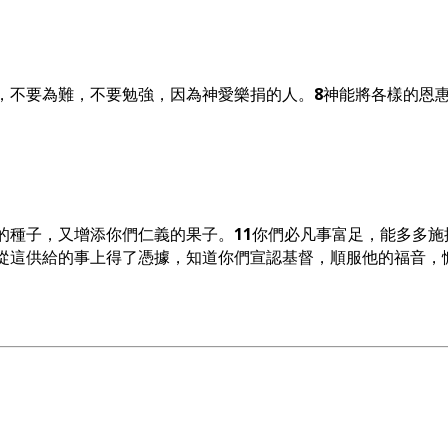
，不要為難，不要勉強，因為神愛樂捐的人。
8
神能將各樣的恩
的種子，又增添你們仁義的果子。
11
你們必凡事富足，能多多施
從這供給的事上得了憑據，知道你們宣認基督，順服他的福音，