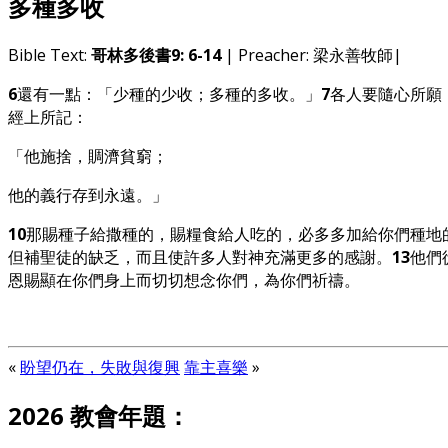
多種多收
Bible Text:
哥林多後書9: 6-14
| Preacher: 梁永善牧師|
6
還有一點：「少種的少收；多種的多收。」
7
各人要隨心所願
經上所記：
「他施捨，賙濟貧窮；
他的義行存到永遠。」
10
那賜種子給撒種的，賜糧食給人吃的，必多多加給你們種地
但補聖徒的缺乏，而且使許多人對神充滿更多的感謝。
13
他們
恩賜顯在你們身上而切切想念你們，為你們祈禱。
«
盼望仍在，失敗與復興
靠主喜樂
»
2026 教會年題：