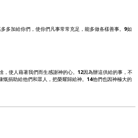
惠多多加給你們，使你們凡事常常充足，能多做各樣善事。
9
如
捨，使人藉著我們而生感謝神的心。
12
因為辦這供給的事，不
慷慨捐助給他們和眾人，把榮耀歸給神。
14
他們也因神極大的