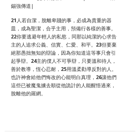
錫強傳道|
21
人若自潔，脫離卑賤的事，必成為貴重的器
皿，成為聖潔，合乎主用，預備行各樣的善事。
22
你要逃避年輕人的私慾，同那以純潔的心求告
主的人追求公義、信實、仁愛、和平。
23
但要棄
絕那愚拙無知的辯論，因為你知道這等事只會引
起爭辯。
24
主的僕人不可爭辯，只要溫和待人，
善於教導，恆心忍耐，
25
用溫柔勸導反對的人。
也許神會給他們悔改的心能明白真理，
26
讓他們
這些已被魔鬼擄去順從他詭計的人能醒悟過來，
脫離他的羅網。