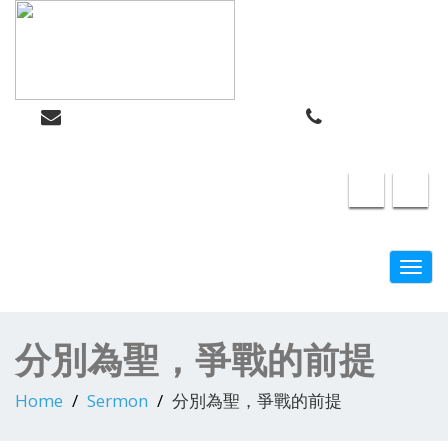
info@swindon-sccc.org.uk
Lead Pastor
Swindon Chinese Christian Church
Lilian Chan 07432415055
Toggl
navig
分別為聖，爭戰的前提
Home
Sermon
分別為聖，爭戰的前提