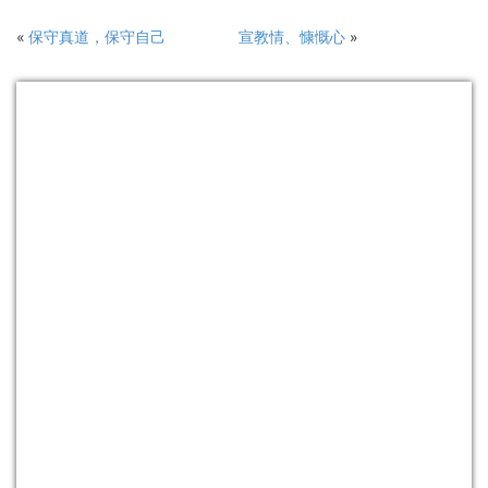
«
保守真道，保守自己
宣教情、慷慨心
»
2026 教會年題：