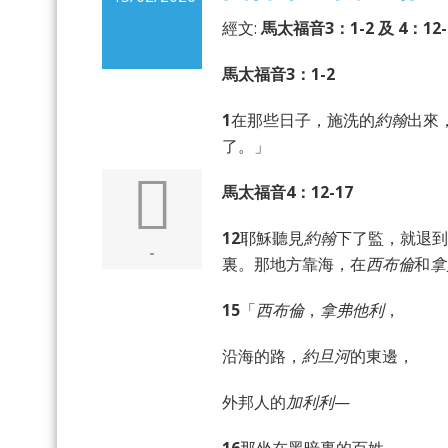
經文:
馬太福音3：1-2 及 4：12-
馬太福音3：1-2
1
在那些日子，施洗的
約翰
出來
了。」
馬太福音4：12-17
12
耶穌聽見
約翰
下了監，就退到
-
裏。那地方靠海，在
西布倫
和
拿
15
「
西布倫
，
拿弗他利
，
沿海的路，
約旦河
的東邊，
外邦人的
加利利
—