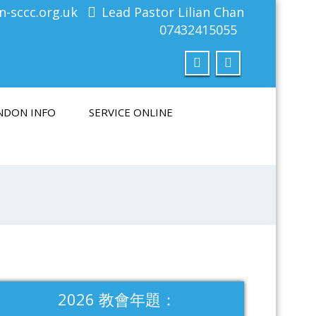
-sccc.org.uk
Lead Pastor Lilian Chan
07432415055
NDON INFO
SERVICE ONLINE
2026 教會年題：