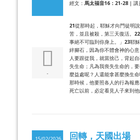
經文：
馬太福音
16：21-28
| 講
21
從那時起，耶穌才向門徒明說
苦，並且被殺，第三天復活。
22
事絕不可臨到你身上。」
23
耶穌
絆腳石，因為你不體會神的心意
人要跟從我，就當捨己，背起自
失生命；凡為我喪失生命的，要
-
麼益處呢？人還能拿甚麼換生命
那時候，他要照各人的行為報應
死亡以前，必定看見人子來到他
回轉，天國出場
15/02/2026