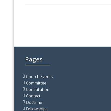
Pages
Church Events
Committee
Constitution
Contact
Doctrine
Fellowships