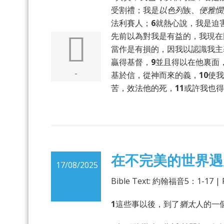
受割禮；我是
以色列
族、
便雅憫
法利賽人；
6
就熱心說，我是迫
先前以為對我是有益的，我現在
當作是有損的，因我以認識我主
贏得基督，
9
並且得以在他裏面
-
基於信，從神而來的義，
10
使我
苦，效法他的死，
11
或許我也得
在不完美的世界遇
17/08/2025
Bible Text: 約翰福音5：1-17 |
1
這些事以後，到了
猶太
人的一