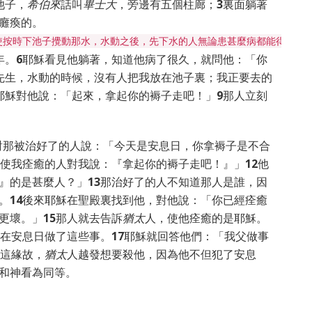
池子，
希伯來
話叫
畢士大
，旁邊有五個柱廊；
3
裏面躺著
癱瘓的。
使按時下池子攪動那水，水動之後，先下水的人無論患甚麼病都能得痊癒
年。
6
耶穌看見他躺著，知道他病了很久，就問他：「你
先生，水動的時候，沒有人把我放在池子裏；我正要去的
耶穌對他說：「起來，拿起你的褥子走吧！」
9
那人立刻
對那被治好了的人說：「今天是安息日，你拿褥子是不合
使我痊癒的人對我說：『拿起你的褥子走吧！』」
12
他
』的是甚麼人？」
13
那治好了的人不知道那人是誰，因
。
14
後來耶穌在聖殿裏找到他，對他說：「你已經痊癒
更壞。」
15
那人就去告訴
猶太
人，使他痊癒的是耶穌。
在安息日做了這些事。
17
耶穌就回答他們：「我父做事
這緣故，
猶太
人越發想要殺他，因為他不但犯了安息
和神看為同等。