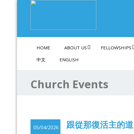
Swindon Chinese Christian Church
HOME
ABOUT US
FELLOWSHIPS
中文
ENGLISH
Church Events
跟從那復活主的道
05/04/2026