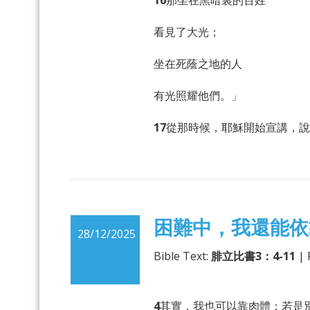
16
那坐在黑暗裏的百姓
看見了大光；
坐在死蔭之地的人
有光照耀他們。」
17
從那時候，耶穌開始宣講，說
困難中，我還能依
28/12/2025
Bible Text:
腓立比書3：4-11
| 
4
其實，我也可以靠肉體；若是