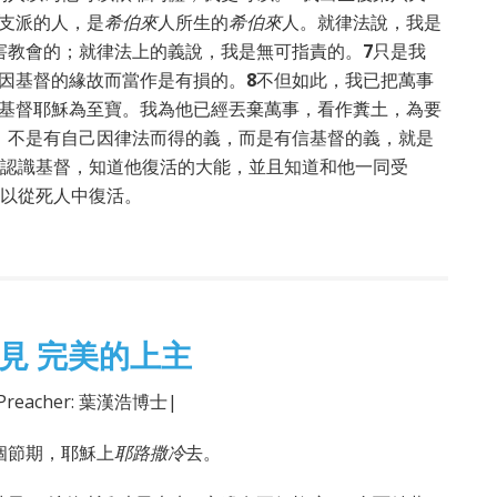
支派的人，是
希伯來
人所生的
希伯來
人。就律法說，我是
害教會的；就律法上的義說，我是無可指責的。
7
只是我
因基督的緣故而當作是有損的。
8
不但如此，我已把萬事
基督耶穌為至寶。我為他已經丟棄萬事，看作糞土，為要
，不是有自己因律法而得的義，而是有信基督的義，就是
認識基督，知道他復活的大能，並且知道和他一同受
以從死人中復活。
見 完美的上主
 Preacher: 葉漢浩博士|
個節期，耶穌上
耶路撒冷
去。