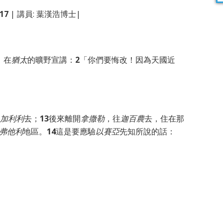
17
| 講員: 葉漢浩博士|
，在
猶太
的曠野宣講：
2
「你們要悔改！因為天國近
加利利
去；
13
後來離開
拿撒勒
，往
迦百農
去，住在那
弗他利
地區。
14
這是要應驗
以賽亞
先知所說的話：