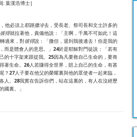
員: 葉漢浩博士|
，他必須上
耶路撒冷
去，受長老、祭司長和文士許多的
彼得
就拉著他，責備他說：「主啊，千萬不可如此！這
轉過來，對
彼得
說：「撒但，退到我後邊去！你是我的
，而是體會人的意思。」
24
於是耶穌對門徒說：「若有
己的十字架來跟從我。
25
因為凡要救自己生命的，要喪
得著生命。
26
人若賺得全世界，賠上自己的生命，有甚
呢？
27
人子要在他父的榮耀裏與他的眾使者一起來臨，
各人。
28
我實在告訴你們，站在這裏的，有人在沒經歷
的國裏。」