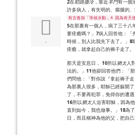
2
在
耶路撒冷
，靠近
羊門
有一個
許多病人，有失明的、瘸腿的、
有古卷加「等候水動，4 因為有天
5
在那裏有一個人，病了三十八
要痊癒嗎？」
7
病人回答他：「
時候，別人比我先下去了。」
8
-
痊癒，就拿起自己的褥子走了。
那天是安息日，
10
所以
猶太
人
法的。」
11
他卻回答他們：「那
們問他：「對你說『拿起褥子走
為那裏人很多，耶穌已經躲開了
了，不要再犯罪，免得你的遭遇
16
所以
猶太
人迫害耶穌，因為他
直到如今，我也做事。」
18
為了
日，而且稱神為他的父，把自己