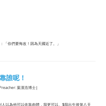
：「你們要悔改！因為天國近了。」
靠誰呢！
Preacher: 葉漢浩博士|
別人以為他可以依靠肉體，我更可以。
5
我出生後第八天