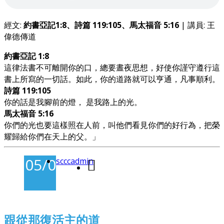
經文:
約書亞記1:8、詩篇 119:105、馬太福音 5:16
| 講員: 王
偉德傳道
約書亞記 1:8
這律法書不可離開你的口，總要晝夜思想，好使你謹守遵行這
書上所寫的一切話。如此，你的道路就可以亨通，凡事順利。
詩篇 119:105
你的話是我腳前的燈， 是我路上的光。
馬太福音 5:16
你們的光也要這樣照在人前，叫他們看見你們的好行為，把榮
耀歸給你們在天上的父。」
05/04/2026
scccadmin
-
跟從那復活主的道