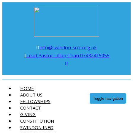
Swindon Chinese Christian Church
info@swindon-sccc.org.uk
Lead Pastor Lilian Chan 07432415055
HOME
ABOUT US
Toggle navigation
FELLOWSHIPS
CONTACT
GIVING
CONSTITUTION
SWINDON INFO