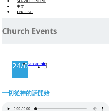
SERVICE ONLINE
中文
ENGLISH
Church Events
24/05/2026
scccadmin
-
一切從神的話開始