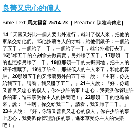
良善又忠心的僕人
Bible Text:
馬太福音 25:14-23
| Preacher: 陳雅莉傳道|
14
「天國又好比一個人要出外遠行，就叫了僕人來，把他的
家業交給他們。
15
他按著各人的才幹，給他們銀子：一個給
了五千，一個給了二千，一個給了一千，就出外遠行去了。
16
那領五千的立刻拿去做買賣，另外賺了五千。
17
那領二千
的也照樣另賺了二千。
18
但那領一千的去掘開地，把主人的
銀子埋藏了。
19
過了許久，那些僕人的主人來了，和他們算
賬。
20
那領五千的又帶著另外的五千來，說：『主啊，你交
給我五千。請看，我又賺了五千。』
21
主人說：『好，你這
又善良又忠心的僕人，你在少許的事上忠心，我要派你管理許
多的事，進來享受你主人的快樂吧！』
22
那領二千的也進前
來，說：『主啊，你交給我二千。請看，我又賺了二千。』
23
主人說：『好，你這又善良又忠心的僕人，你在少許的事
上忠心，我要派你管理許多的事，進來享受你主人的快樂
吧！』