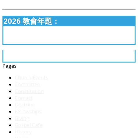
2026 教會年題：
Pages
Church Events
Committee
Constitution
Contact
Doctrine
Fellowships
Giving
Gospel Cafe
History