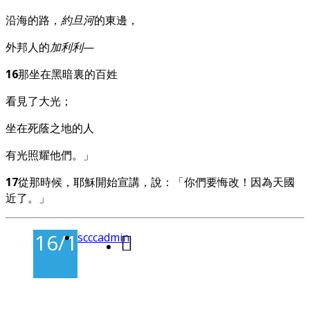
沿海的路，
約旦河
的東邊，
外邦人的
加利利
—
16
那坐在黑暗裏的百姓
看見了大光；
坐在死蔭之地的人
有光照耀他們。」
17
從那時候，耶穌開始宣講，說：「你們要悔改！因為天國
近了。」
16/11/2025
scccadmin
-