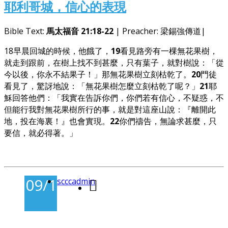
耶利哥城，信心的表現
Bible Text:
馬太福音 21:18-22
| Preacher: 梁錫強傳道|
18早晨回城的時候，他餓了，
19
看見路旁有一棵無花果樹，
就走到跟前，在樹上找不到甚麼，只有葉子，就對樹說：「從
今以後，你永不結果子！」那無花果樹立刻枯乾了。
20
門徒
看見了，驚訝地說：「無花果樹怎麼立刻枯乾了呢？」
21
耶
穌回答他們：「我實在告訴你們，你們若有信心，不疑惑，不
但能行我對無花果樹所行的事，就是對這座山說：『離開此
地，投在海裏！』也會實現。
22
你們禱告，無論求甚麼，只
要信，就必得著。」
09/11/2025
scccadmin
-