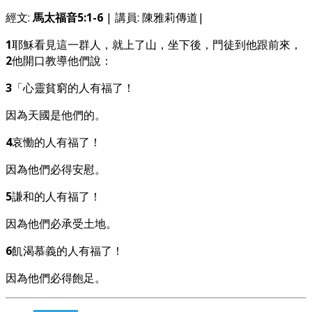
經文:
馬太福音5:1-6
| 講員: 陳雅莉傳道|
1
耶穌看見這一群人，就上了山，坐下後，門徒到他跟前來，
2
他開口教導他們說：
3
「心靈貧窮的人有福了！
因為天國是他們的。
4
哀慟的人有福了！
因為他們必得安慰。
5
謙和的人有福了！
因為他們必承受土地。
6
飢渴慕義的人有福了！
因為他們必得飽足。