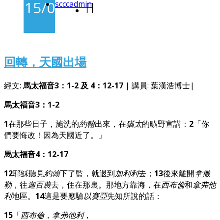
15/02/2026
scccadmin
-
回轉，天國出場
經文:
馬太福音3：1-2 及 4：12-17
| 講員: 葉漢浩博士|
馬太福音3：1-2
1
在那些日子，施洗的
約翰
出來，在
猶太
的曠野宣講：
2
「你
們要悔改！因為天國近了。」
馬太福音4：12-17
12
耶穌聽見
約翰
下了監，就退到
加利利
去；
13
後來離開
拿撒
勒
，往
迦百農
去，住在那裏。那地方靠海，在
西布倫
和
拿弗他
利
地區。
14
這是要應驗
以賽亞
先知所說的話：
15
「
西布倫
，
拿弗他利
，