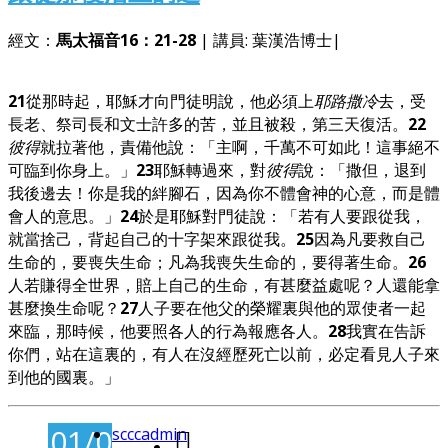
經文：
馬太福音
16：21-28
| 講員: 葉漢浩博士|
21
從那時起，耶穌才向門徒明說，他必須上
耶路撒冷
去，受
長老、祭司長和文士許多的苦，並且被殺，第三天復活。
22
彼得
就拉著他，責備他說：「主啊，千萬不可如此！這事絕不
可臨到你身上。」
23
耶穌轉過來，對
彼得
說：「撒但，退到
我後邊去！你是我的絆腳石，因為你不體會神的心意，而是體
會人的意思。」
24
於是耶穌對門徒說：「若有人要跟從我，
就當捨己，背起自己的十字架來跟從我。
25
因為凡要救自己
生命的，要喪失生命；凡為我喪失生命的，要得著生命。
26
人若賺得全世界，賠上自己的生命，有甚麼益處呢？人還能拿
甚麼換生命呢？
27
人子要在他父的榮耀裏與他的眾使者一起
來臨，那時候，他要照各人的行為報應各人。
28
我實在告訴
你們，站在這裏的，有人在沒經歷死亡以前，必定看見人子來
到他的國裏。」
01/03/2026
scccadmin