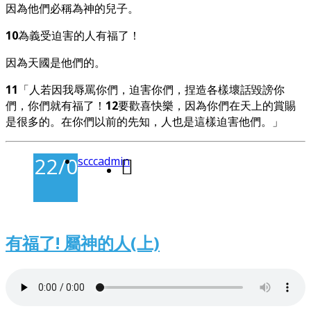
因為他們必稱為神的兒子。
10
為義受迫害的人有福了！
因為天國是他們的。
11
「人若因我辱罵你們，迫害你們，捏造各樣壞話毀謗你
們，你們就有福了！
12
要歡喜快樂，因為你們在天上的賞賜
是很多的。在你們以前的先知，人也是這樣迫害他們。」
22/02/2026
scccadmin
-
有福了! 屬神的人(上)